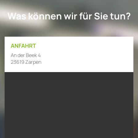
Was können wir für Sie tun?
ANFAHRT
An der Beek 4
23619 Zarpen